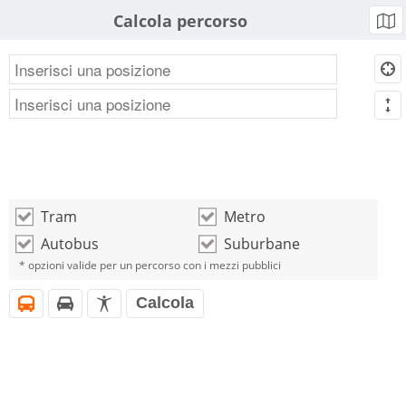
Calcola percorso
b
d
m
Tram
Metro
o
o
Autobus
Suburbane
o
o
* opzioni valide per un percorso con i mezzi pubblici
Calcola
i
h
l