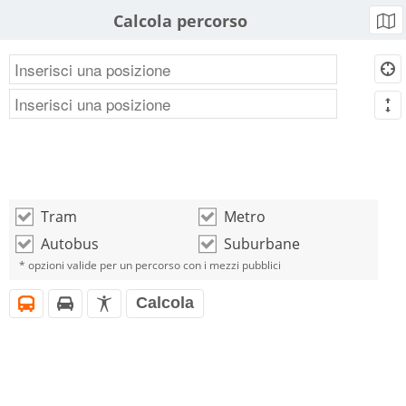
Calcola percorso
b
d
m
Tram
Metro
o
o
Autobus
Suburbane
o
o
* opzioni valide per un percorso con i mezzi pubblici
Calcola
i
h
l