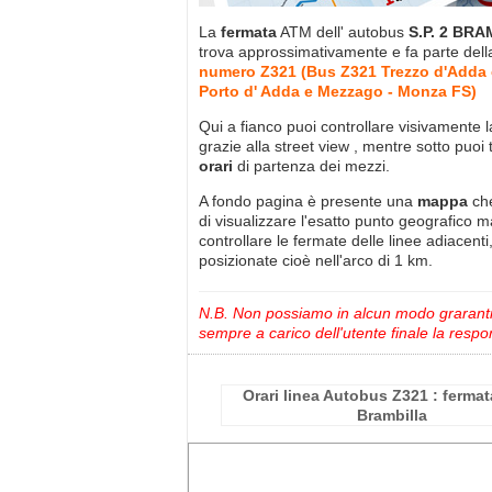
La
fermata
ATM dell' autobus
S.P. 2 BR
trova approssimativamente
e fa parte del
numero Z321 (Bus Z321 Trezzo d'Adda c
Porto d' Adda e Mezzago - Monza FS)
Qui a fianco puoi controllare visivamente 
grazie alla street view , mentre sotto puoi 
orari
di partenza dei mezzi.
A fondo pagina è presente una
mappa
ch
di visualizzare l'esatto punto geografico 
controllare le fermate delle linee adiacenti
posizionate cioè nell'arco di 1 km.
N.B. Non possiamo in alcun modo grarantire
sempre a carico dell'utente finale la respon
Orari linea Autobus Z321 : fermata
Brambilla