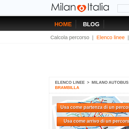
HOME
BLOG
Calcola percorso
|
Elenco linee
ELENCO LINEE
>
MILANO AUTOBUS 
BRAMBILLA
Usa come partenza di un perco
Usa come arrivo di un percor