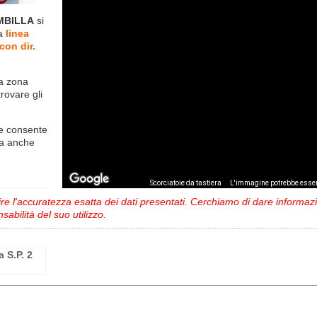
AMBILLA
si
la
linea
on dir.
la zona
trovare gli
e consente
ma anche
,
Scorciatoie da tastiera
L'immagine potrebbe esser
 l'accuratezza esatta dei dati presentati. Cerchiamo di dare informazio
sabilità del suo utilizzo.
 S.P. 2