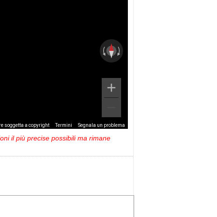
e soggetta a copyright
Termini
Segnala un problema
ni il più precise possibili ma rimane