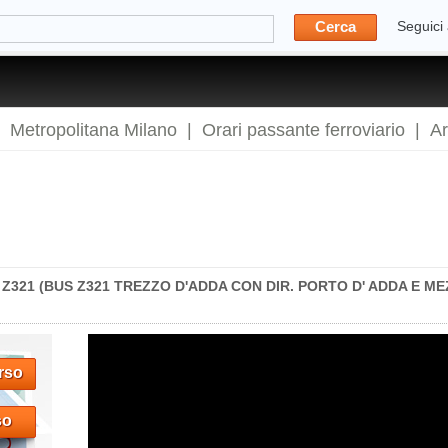
Cerca
Seguici
|
Metropolitana Milano
|
Orari passante ferroviario
|
A
Z321 (BUS Z321 TREZZO D'ADDA CON DIR. PORTO D' ADDA E ME
rso
so