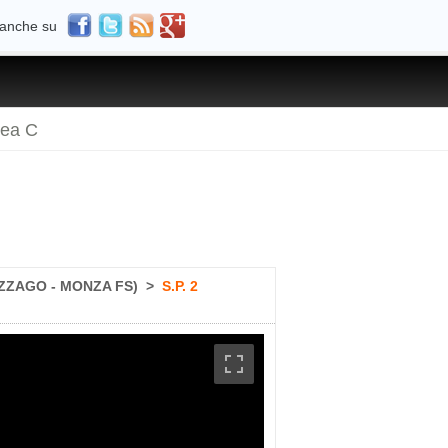
 anche su
rea C
ZZAGO - MONZA FS)
>
S.P. 2