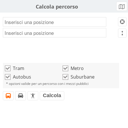
Calcola percorso
b
d
m
Tram
Metro
o
o
Autobus
Suburbane
o
o
* opzioni valide per un percorso con i mezzi pubblici
Calcola
i
h
l