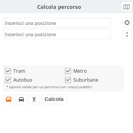
Calcola percorso
b
d
m
Tram
Metro
o
o
Autobus
Suburbane
o
o
* opzioni valide per un percorso con i mezzi pubblici
Calcola
i
h
l