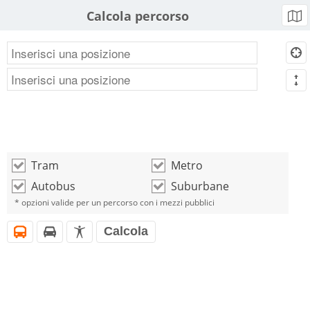
Calcola percorso
b
d
m
Tram
Metro
o
o
Autobus
Suburbane
o
o
* opzioni valide per un percorso con i mezzi pubblici
Calcola
i
h
l