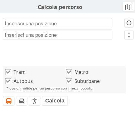
Calcola percorso
b
d
m
Tram
Metro
o
o
Autobus
Suburbane
o
o
* opzioni valide per un percorso con i mezzi pubblici
Calcola
i
h
l