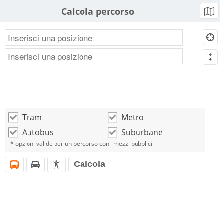
Calcola percorso
b
d
m
Tram
Metro
o
o
Autobus
Suburbane
o
o
* opzioni valide per un percorso con i mezzi pubblici
Calcola
i
h
l