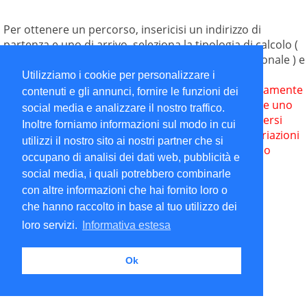
Per ottenere un percorso, insericisi un indirizzo di
partenza e uno di arrivo, seleziona la tipologia di calcolo (
mezzi pubblici solo Milano e provincia / auto / pedonale ) e
clicca su "calcola".
Utilizziamo i cookie per personalizzare i
N.B. La ricerca per trasporto pubblico è stata interamente
contenuti e gli annunci, fornire le funzioni dei
sviluppata dal nostro team. Crediamo possa essere uno
social media e analizzare il nostro traffico.
strumento utile... ma ricorda è ancora in BETA! Diversi
Inoltre forniamo informazioni sul modo in cui
fattori imprevisti possono intervenire (scioperi, variazioni
utilizzi il nostro sito ai nostri partner che si
di percorso temporanei, ecc..) quindi non possiamo
occupano di analisi dei dati web, pubblicità e
garantire che il risultato sia accurato al 100%.
social media, i quali potrebbero combinarle
con altre informazioni che hai fornito loro o
che hanno raccolto in base al tuo utilizzo dei
loro servizi.
Informativa estesa
Ok